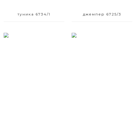
туника 6734/1
джемпер 6725/3
Размерный ряд
Размерный ряд
42 44
42