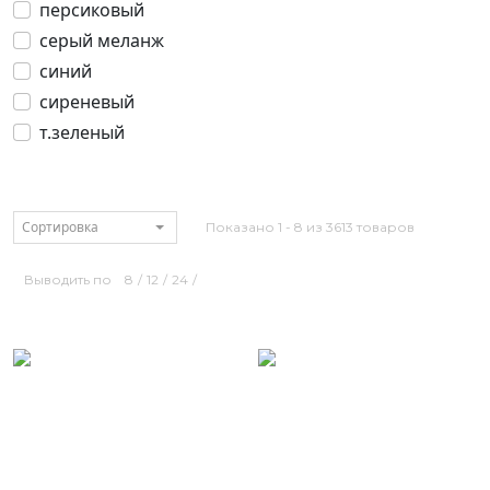
персиковый
серый меланж
синий
сиреневый
т.зеленый
Сортировка
Показано 1 - 8 из 3613 товаров
Выводить по
8
/
12
/
24
/