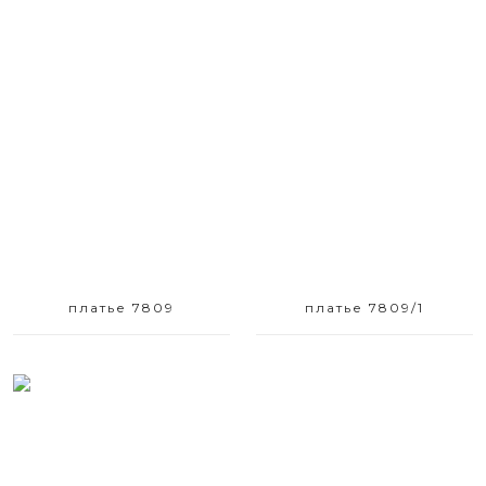
Размерный ряд
Размерный ряд
42 44 50 52
42 44
платье 7809
платье 7809/1