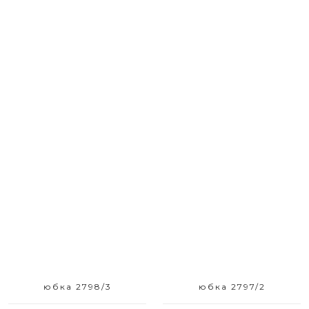
Размерный ряд
Размерный ряд
42 44
42
юбка 2798/3
юбка 2797/2