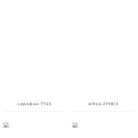
Размерный ряд
Размерный ряд
42 44
42
сарафан 7745
юбка 2798/2