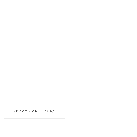
Размерный ряд
42
жилет жен. 6764/1