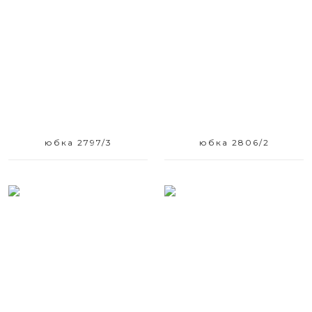
Размерный ряд
Размерный ряд
42 44
42 44 46 52
юбка 2797/3
юбка 2806/2