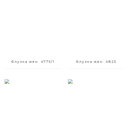
Размерный ряд
Размерный ряд
42
54
блузка жен. 4775/1
блузка жен. 4825