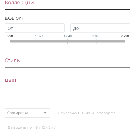
Коллекции
BASE_OPT
998
1 323
1 648
1 973
2 298
Стиль
цвет
Сортировка
Показано 1 - 8 из 3613 товаров
Выводить по
8
/
12
/
24
/