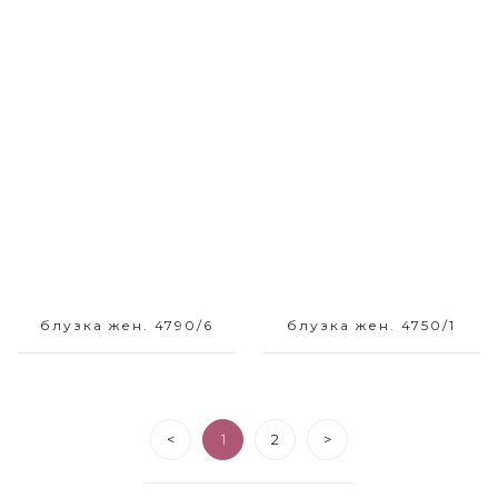
Размерный ряд
Размерный ряд
42 44
42 44 46
блузка жен. 4790/6
блузка жен. 4750/1
<
1
2
>