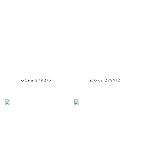
Размерный ряд
Размерный ряд
42 44
42
юбка 2798/3
юбка 2797/2