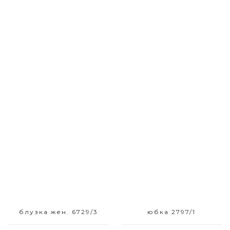
Размерный ряд
Размерный ряд
42 44
42
блузка жен. 6729/3
юбка 2797/1