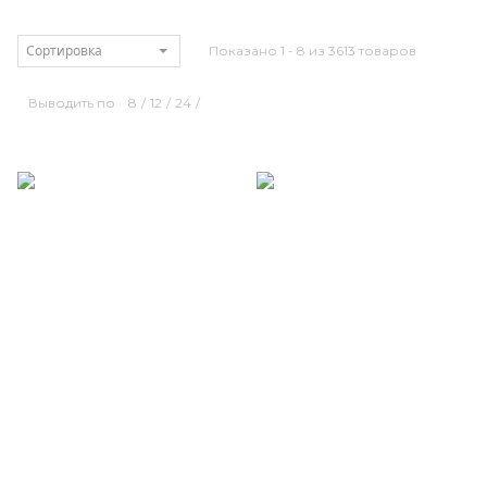
Сортировка
Показано 1 - 8 из 3613 товаров
Выводить по
8
/
12
/
24
/
Размерный ряд
Размерный ряд