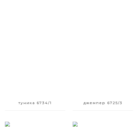
Размерный ряд
Размерный ряд
42 44 48 52
42
туника 6734/1
джемпер 6725/3