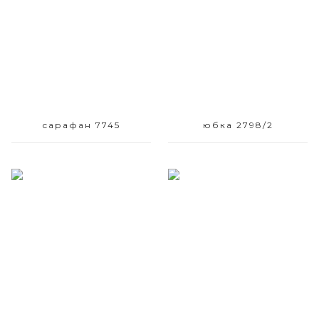
42 44
42
сарафан 7745
юбка 2798/2