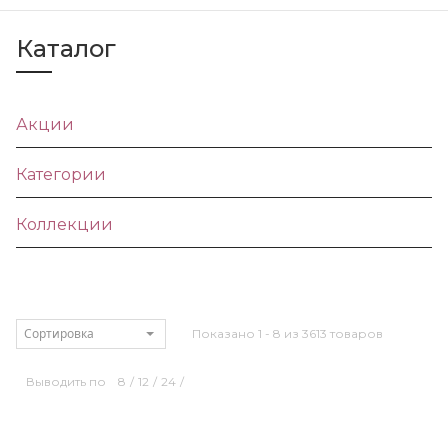
Каталог
Акции
Категории
Коллекции
Сортировка
Показано 1 - 8 из 3613 товаров
Выводить по
8
/
12
/
24
/