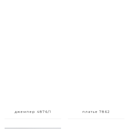
Размерный ряд
Размерный ряд
42-50
42 44 46
джемпер 4876/1
платье 7862