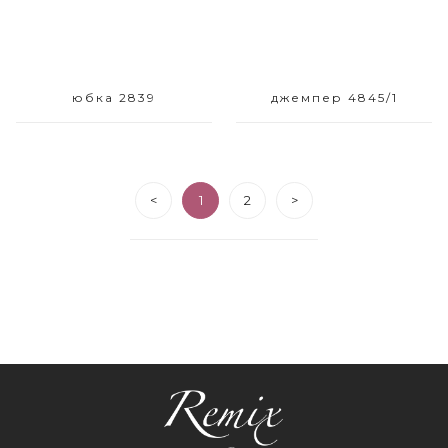
юбка 2839
джемпер 4845/1
<
1
2
>