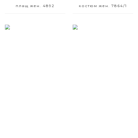
плащ жен. 4892
костюм жен. 7864/1
Размерный ряд
Размерный ряд
42-48
42 44