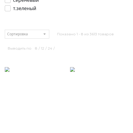
сиреневый
т.зеленый
Сортировка
Показано 1 - 8 из 3613 товаров
Выводить по
8
/
12
/
24
/