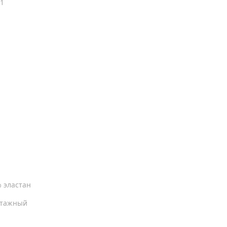
1
% эластан
отажный