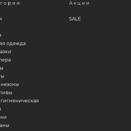
егории
Акции
и
SALE
и
яя одежда
азки
пера
ты
ты
незоны
ливы
 гигиеническая
я
шки
аны