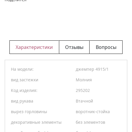
Характеристики
Отзывы
Вопросы
На модели:
джемпер 4915/1
вид застежки
Молния
Код изделия:
295202
вид рукава
Втачной
вырез горловины
воротник-стойка
декоративные элементы
без элементов