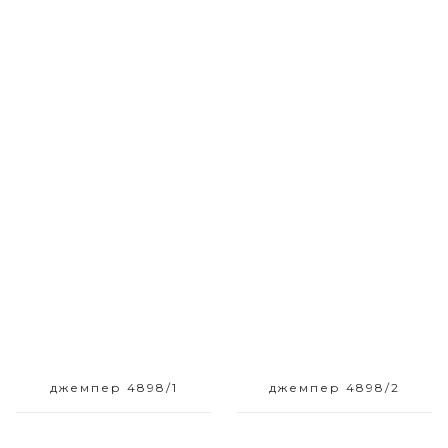
Размерный ряд
Размерный ряд
42-50
42-50
джемпер 4898/1
джемпер 4898/2