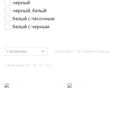
черный
черный, белый
белый с песочным
белый с черным
Сортировка
Показано 1 - 8 из 3613 товаров
Выводить по
8
/
12
/
24
/