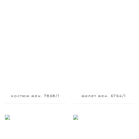
Размерный ряд
Размерный ряд
42-48
42
костюм жен. 7868/1
жилет жен. 6764/1